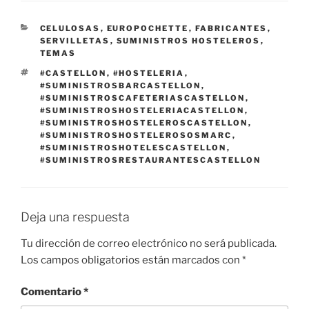
CATEGORÍAS
CELULOSAS
,
EUROPOCHETTE
,
FABRICANTES
,
SERVILLETAS
,
SUMINISTROS HOSTELEROS
,
TEMAS
ETIQUETAS
#CASTELLON
,
#HOSTELERIA
,
#SUMINISTROSBARCASTELLON
,
#SUMINISTROSCAFETERIASCASTELLON
,
#SUMINISTROSHOSTELERIACASTELLON
,
#SUMINISTROSHOSTELEROSCASTELLON
,
#SUMINISTROSHOSTELEROSOSMARC
,
#SUMINISTROSHOTELESCASTELLON
,
#SUMINISTROSRESTAURANTESCASTELLON
Deja una respuesta
Tu dirección de correo electrónico no será publicada.
Los campos obligatorios están marcados con
*
Comentario
*