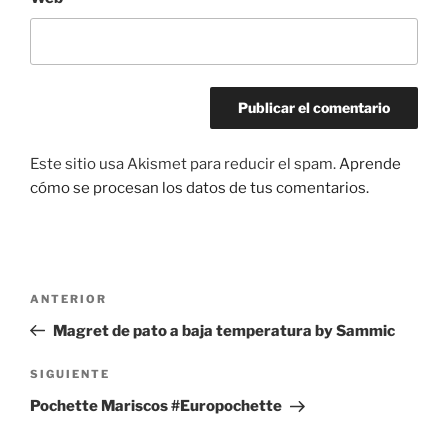
Este sitio usa Akismet para reducir el spam.
Aprende
cómo se procesan los datos de tus comentarios.
Navegación
Entrada
ANTERIOR
de
anterior:
Magret de pato a baja temperatura by Sammic
entradas
Siguiente
SIGUIENTE
entrada
Pochette Mariscos #Europochette