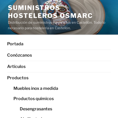
Saltar
SUMINISTROS
al
HOSTELEROS OSMARC
contenido
Distribución de suministros hosteleros en Castellón. Todo lo
necesario para hostelería en Castellón.
Portada
Conózcanos
Artículos
Productos
Muebles inox a medida
Productos químicos
Desengrasantes