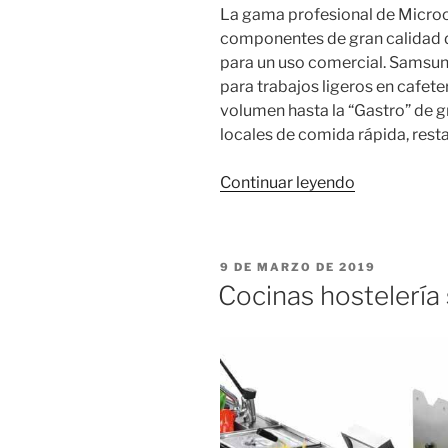
La gama profesional de Micro
componentes de gran calidad 
para un uso comercial. Samsu
para trabajos ligeros en cafete
volumen hasta la “Gastro” de g
locales de comida rápida, res
«Microonda
Continuar leyendo
Samsung
#Crystal
–
PUBLICADO
9 DE MARZO DE 2019
Line»
EL
Cocinas hostelería 