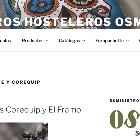
ROS HOSTELEROS OS
teleros en Castellón. Todo lo necesario para hostelería en Ca
ículos
Productos
Catálogos
Europochette
NE Y COREQUIP
SUMINISTRO
as Corequip y El Framo