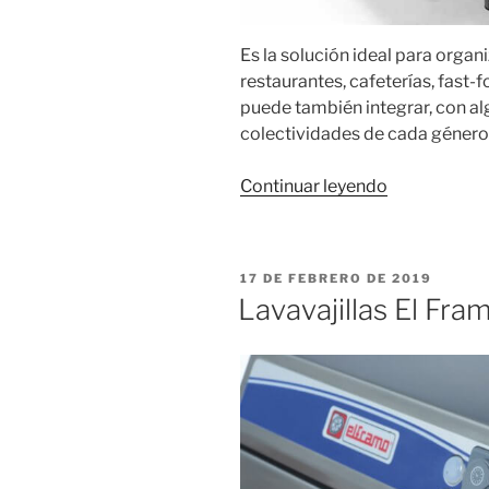
Es la solución ideal para orga
restaurantes, cafeterías, fast-f
puede también integrar, con al
colectividades de cada género
«Cocinas
Continuar leyendo
hostelería
serie
600
PUBLICADO
17 DE FEBRERO DE 2019
#Crystal
EL
Lavavajillas El Fra
line»