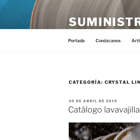
Saltar
al
SUMINIST
contenido
Distribución de suministros hos
Portada
Conózcanos
Art
CATEGORÍA:
CRYSTAL LI
PUBLICADO
20 DE ABRIL DE 2019
EL
Catálogo lavavajill