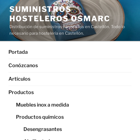
Saltar
SUMINISTROS
al
HOSTELEROS OSMARC
contenido
Distribución de suministros hosteleros en Castellón. Todo lo
necesario para hostelería en Castellón.
Portada
Conózcanos
Artículos
Productos
Muebles inox a medida
Productos químicos
Desengrasantes