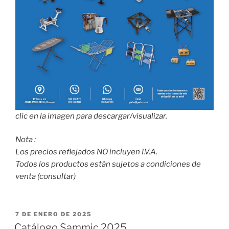
clic en la imagen para descargar/visualizar.
Nota :
Los precios reflejados NO incluyen I.V.A.
Todos los productos están sujetos a condiciones de
venta (consultar)
PUBLICADO
7 DE ENERO DE 2025
EL
Catálogo Sammic 2025