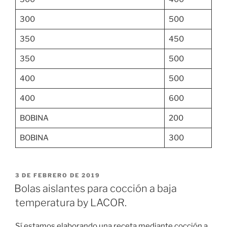
300
500
350
450
350
500
400
500
400
600
BOBINA
200
BOBINA
300
PUBLICADO
3 DE FEBRERO DE 2019
EL
Bolas aislantes para cocción a baja
temperatura by LACOR.
Sí estamos elaborando una receta mediante cocción a