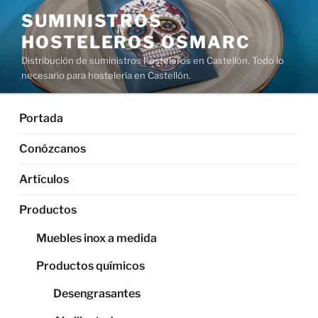
Saltar
SUMINISTROS
al
HOSTELEROS OSMARC
contenido
Distribución de suministros hosteleros en Castellón. Todo lo
necesario para hostelería en Castellón.
Portada
Conózcanos
Artículos
Productos
Muebles inox a medida
Productos químicos
Desengrasantes