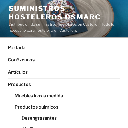
Saltar
SUMINISTROS
al
HOSTELEROS OSMARC
contenido
Distribución de suministros hosteleros en Castellón. Todo lo
necesario para hostelería en Castellón.
Portada
Conózcanos
Artículos
Productos
Muebles inox a medida
Productos químicos
Desengrasantes