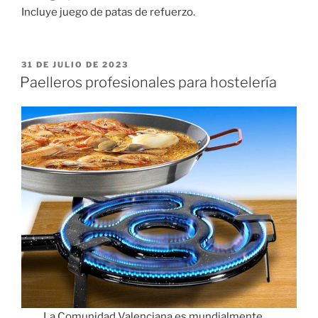
Incluye juego de patas de refuerzo.
PUBLICADO
31 DE JULIO DE 2023
EL
Paelleros profesionales para hostelería
La Comunidad Valenciana es mundialmente