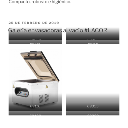
Compacto, robusto e higiénico.
PUBLICADO
25 DE FEBRERO DE 2019
EL
Galería envasadoras al vacío #LACOR.
69050
69352
69351
69116
69116
69355
69430
69350