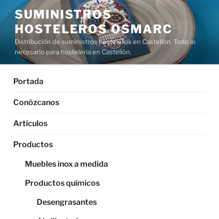
Saltar
SUMINISTROS
al
HOSTELEROS OSMARC
contenido
Distribución de suministros hosteleros en Castellón. Todo lo
necesario para hostelería en Castellón.
Portada
Conózcanos
Artículos
Productos
Muebles inox a medida
Productos químicos
Desengrasantes