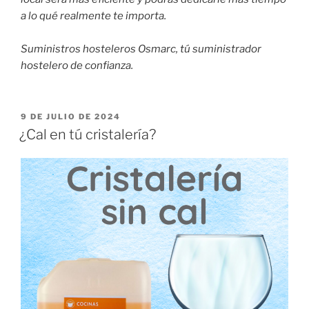
a lo qué realmente te importa.
Suministros hosteleros Osmarc, tú suministrador
hostelero de confianza.
PUBLICADO
9 DE JULIO DE 2024
EL
¿Cal en tú cristalería?