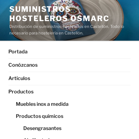
Saltar
SUMINISTROS
al
HOSTELEROS OSMARC
contenido
Distribución de suministros hosteleros en Castellón. Todo lo
necesario para hostelería en Castellón.
Portada
Conózcanos
Artículos
Productos
Muebles inox a medida
Productos químicos
Desengrasantes