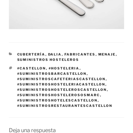
CATEGORÍAS
CUBERTERÍA
,
DALIA
,
FABRICANTES
,
MENAJE
,
SUMINISTROS HOSTELEROS
ETIQUETAS
#CASTELLON
,
#HOSTELERIA
,
#SUMINISTROSBARCASTELLON
,
#SUMINISTROSCAFETERIASCASTELLON
,
#SUMINISTROSHOSTELERIACASTELLON
,
#SUMINISTROSHOSTELEROSCASTELLON
,
#SUMINISTROSHOSTELEROSOSMARC
,
#SUMINISTROSHOTELESCASTELLON
,
#SUMINISTROSRESTAURANTESCASTELLON
Deja una respuesta