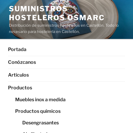
Saltar
SUMINISTROS
al
HOSTELEROS OSMARC
contenido
Distribución de suministros hosteleros en Castellón. Todo lo
necesario para hostelería en Castellón.
Portada
Conózcanos
Artículos
Productos
Muebles inox a medida
Productos químicos
Desengrasantes