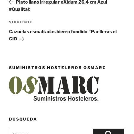
anterior:
Plato llano irregular oXidum 26,4 cm Azul
entradas
#Qualitat
Siguiente
SIGUIENTE
entrada
Cazuelas esmaltadas hierro fundido #Paelleras el
CID
SUMINISTROS HOSTELEROS OSMARC
BUSQUEDA
Buscar