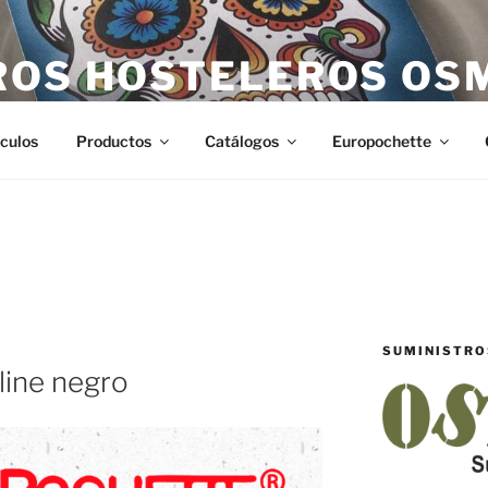
ROS HOSTELEROS OS
teleros en Castellón. Todo lo necesario para hostelería en Ca
ículos
Productos
Catálogos
Europochette
SUMINISTRO
line negro