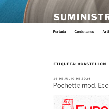
Saltar
al
SUMINIST
contenido
Distribución de suministros hos
Portada
Conózcanos
Art
ETIQUETA:
#CASTELLON
PUBLICADO
19 DE JULIO DE 2024
EL
Pochette mod. Eco