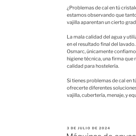
¿Problemas de cal en tú cristal
estamos observando que tanto l
vajilla aparentan un cierto gra
La mala calidad del agua y util
en el resultado final del lavado
Osmarc, únicamente confiamos
higiene técnica, una firma que
calidad para hostelería.
Si tienes problemas de cal en 
ofrecerte diferentes soluciones
vajilla, cubertería, menaje, y 
PUBLICADO
3 DE JULIO DE 2024
EL