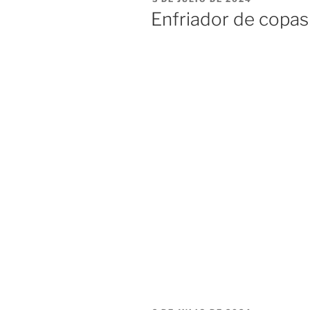
EL
Enfriador de copa