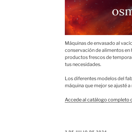
Máquinas de envasado al vacío 
conservación de alimentos en 
productos frescos de tempora
tus necesidades.
Los diferentes modelos del fab
máquina que mejor se ajusté a n
Accede al catálogo completo
PUBLICADO
3 DE JULIO DE 2024