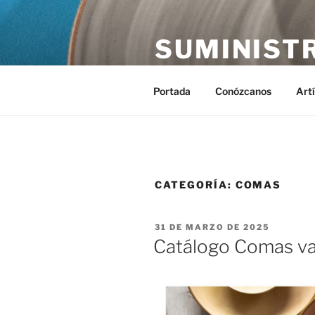
Saltar
al
SUMINIST
contenido
Distribución de suministros hos
Portada
Conózcanos
Art
CATEGORÍA:
COMAS
PUBLICADO
31 DE MARZO DE 2025
EL
Catálogo Comas vaj