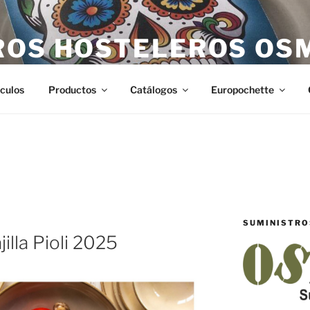
ROS HOSTELEROS OS
teleros en Castellón. Todo lo necesario para hostelería en Ca
ículos
Productos
Catálogos
Europochette
SUMINISTRO
illa Pioli 2025