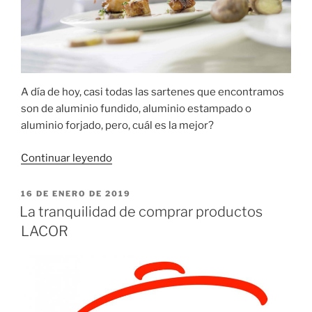
A día de hoy, casi todas las sartenes que encontramos
son de aluminio fundido, aluminio estampado o
aluminio forjado, pero, cuál es la mejor?
«¿Por
Continuar leyendo
qué
elegir
PUBLICADO
16 DE ENERO DE 2019
EL
sartenes
La tranquilidad de comprar productos
CASTEY?»
LACOR