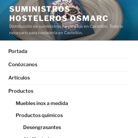
Saltar
SUMINISTROS
al
HOSTELEROS OSMARC
contenido
Distribución de suministros hosteleros en Castellón. Todo lo
necesario para hostelería en Castellón.
Portada
Conózcanos
Artículos
Productos
Muebles inox a medida
Productos químicos
Desengrasantes