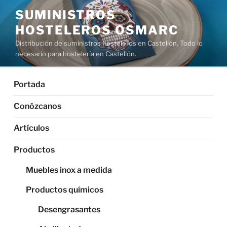
Saltar
SUMINISTROS
al
HOSTELEROS OSMARC
contenido
Distribución de suministros hosteleros en Castellón. Todo lo
necesario para hostelería en Castellón.
Portada
Conózcanos
Artículos
Productos
Muebles inox a medida
Productos químicos
Desengrasantes