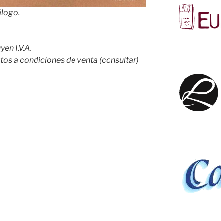
álogo.
en I.V.A.
tos a condiciones de venta (consultar)