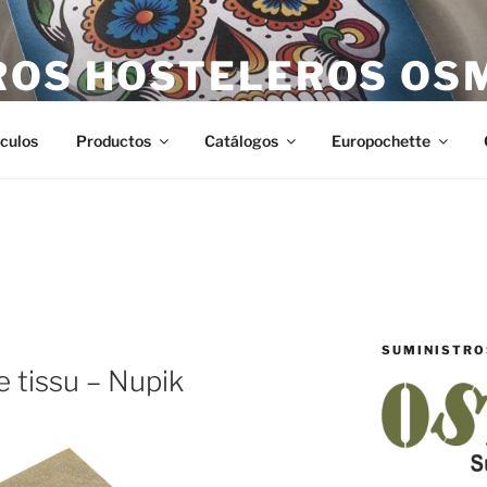
ROS HOSTELEROS OS
teleros en Castellón. Todo lo necesario para hostelería en Ca
ículos
Productos
Catálogos
Europochette
SUMINISTRO
e tissu – Nupik