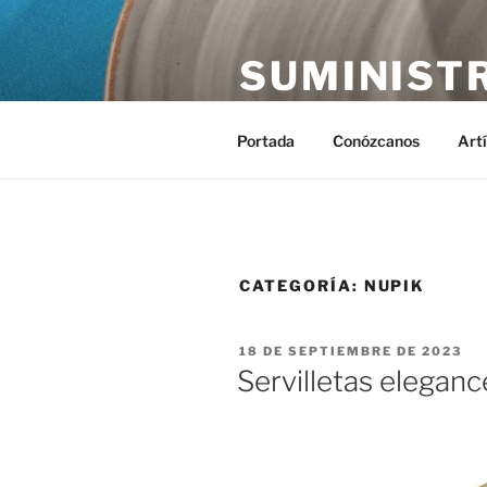
Saltar
al
SUMINIST
contenido
Distribución de suministros hos
Portada
Conózcanos
Art
CATEGORÍA:
NUPIK
PUBLICADO
18 DE SEPTIEMBRE DE 2023
EL
Servilletas eleganc