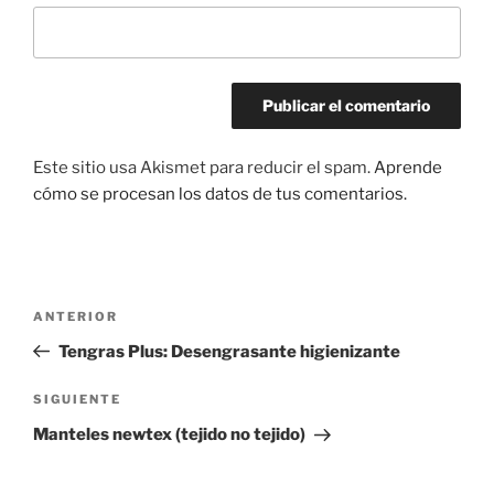
Este sitio usa Akismet para reducir el spam.
Aprende
cómo se procesan los datos de tus comentarios.
Navegación
Entrada
ANTERIOR
de
anterior:
Tengras Plus: Desengrasante higienizante
entradas
Siguiente
SIGUIENTE
entrada
Manteles newtex (tejido no tejido)