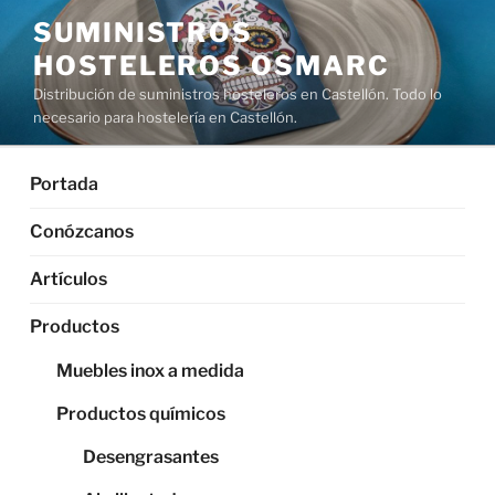
Saltar
SUMINISTROS
al
HOSTELEROS OSMARC
contenido
Distribución de suministros hosteleros en Castellón. Todo lo
necesario para hostelería en Castellón.
Portada
Conózcanos
Artículos
Productos
Muebles inox a medida
Productos químicos
Desengrasantes