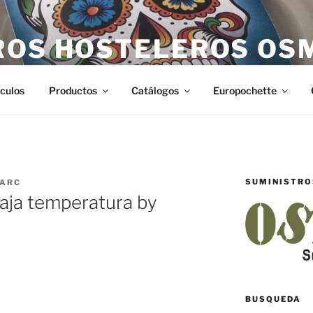
ROS HOSTELEROS OS
teleros en Castellón. Todo lo necesario para hostelería en Ca
ículos
Productos
Catálogos
Europochette
SUMINISTRO
ARC
aja temperatura by
BUSQUEDA