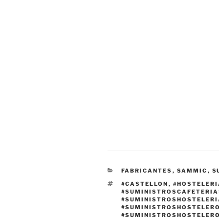
CATEGORÍAS
FABRICANTES
,
SAMMIC
,
S
ETIQUETAS
#CASTELLON
,
#HOSTELER
#SUMINISTROSCAFETERI
#SUMINISTROSHOSTELER
#SUMINISTROSHOSTELER
#SUMINISTROSHOSTELER