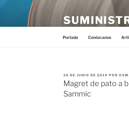
Saltar
al
SUMINIST
contenido
Distribución de suministros hos
Portada
Conózcanos
Art
PUBLICADO
26 DE JUNIO DE 2019
POR
OSM
EL
Magret de pato a b
Sammic