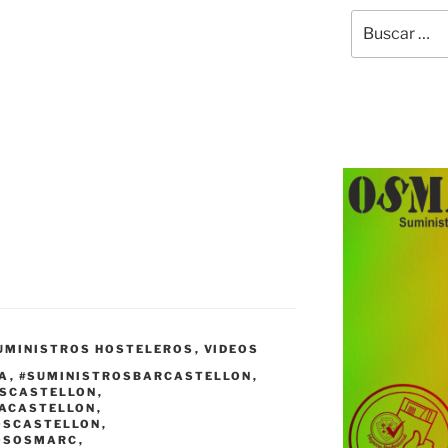
Buscar
por:
UMINISTROS HOSTELEROS
,
VIDEOS
IA
,
#SUMINISTROSBARCASTELLON
,
ASCASTELLON
,
IACASTELLON
,
OSCASTELLON
,
OSOSMARC
,