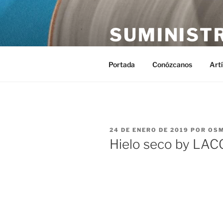
Saltar
al
SUMINIST
contenido
Distribución de suministros hos
Portada
Conózcanos
Art
PUBLICADO
24 DE ENERO DE 2019
POR
OS
EL
Hielo seco by LA