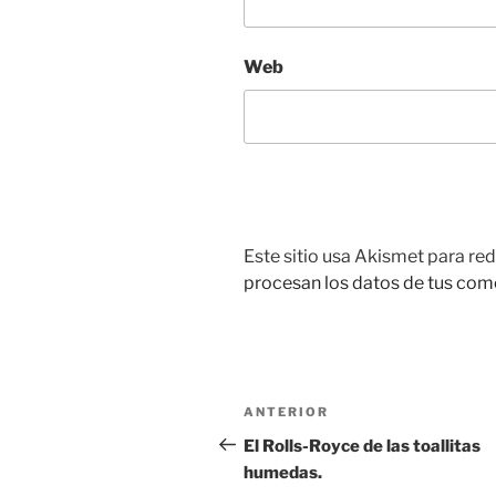
Web
Este sitio usa Akismet para red
procesan los datos de tus com
Navegación
Entrada
ANTERIOR
de
anterior:
El Rolls-Royce de las toallitas
humedas.
entradas