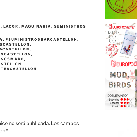
O
,
LACOR
,
MAQUINARIA
,
SUMINISTROS
IA
,
#SUMINISTROSBARCASTELLON
,
ASCASTELLON
,
IACASTELLON
,
OSCASTELLON
,
OSOSMARC
,
ASTELLON
,
NTESCASTELLON
nico no será publicada.
Los campos
con
*