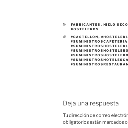
CATEGORÍAS
FABRICANTES
,
HIELO SEC
HOSTELEROS
ETIQUETAS
#CASTELLON
,
#HOSTELER
#SUMINISTROSCAFETERI
#SUMINISTROSHOSTELER
#SUMINISTROSHOSTELER
#SUMINISTROSHOSTELER
#SUMINISTROSHOTELESC
#SUMINISTROSRESTAURA
Deja una respuesta
Tu dirección de correo electró
obligatorios están marcados 