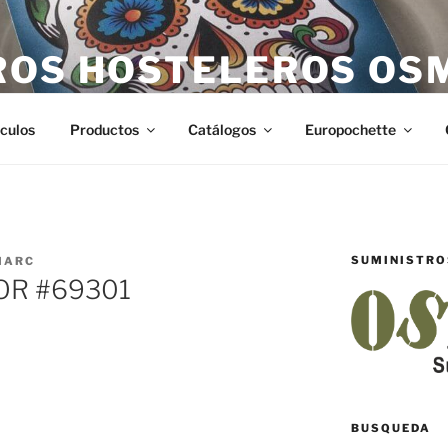
ROS HOSTELEROS OS
teleros en Castellón. Todo lo necesario para hostelería en Ca
ículos
Productos
Catálogos
Europochette
SUMINISTRO
MARC
COR #69301
BUSQUEDA