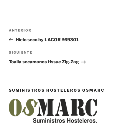
Navegación
Entrada
ANTERIOR
de
anterior:
Hielo seco by LACOR #69301
entradas
Siguiente
SIGUIENTE
entrada
Toalla secamanos tissue Zig-Zag
SUMINISTROS HOSTELEROS OSMARC