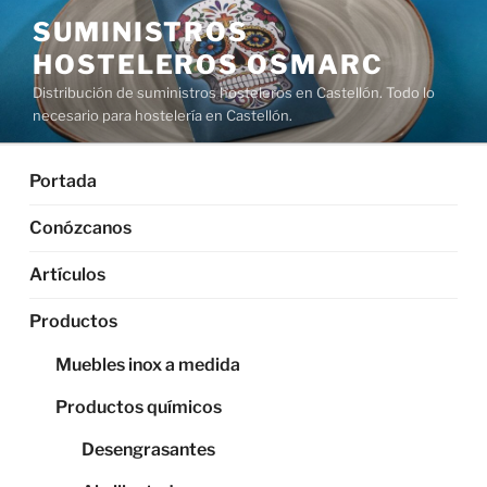
Saltar
SUMINISTROS
al
HOSTELEROS OSMARC
contenido
Distribución de suministros hosteleros en Castellón. Todo lo
necesario para hostelería en Castellón.
Portada
Conózcanos
Artículos
Productos
Muebles inox a medida
Productos químicos
Desengrasantes