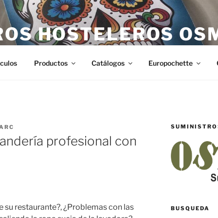
ROS HOSTELEROS OS
teleros en Castellón. Todo lo necesario para hostelería en Ca
ículos
Productos
Catálogos
Europochette
SUMINISTRO
ARC
andería profesional con
de su restaurante?, ¿Problemas con las
BUSQUEDA