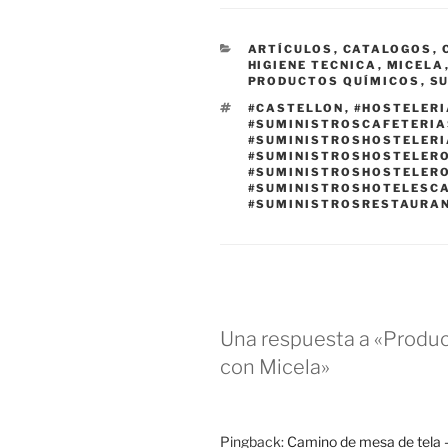
CATEGORÍAS
ARTÍCULOS
,
CATALOGOS
,
HIGIENE TECNICA
,
MICELA
PRODUCTOS QUÍMICOS
,
S
ETIQUETAS
#CASTELLON
,
#HOSTELER
#SUMINISTROSCAFETERI
#SUMINISTROSHOSTELER
#SUMINISTROSHOSTELER
#SUMINISTROSHOSTELER
#SUMINISTROSHOTELESC
#SUMINISTROSRESTAURA
Una respuesta a «Produc
con Micela»
Pingback:
Camino de mesa de te