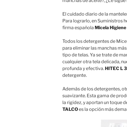
manchas de aceite?, ¿Le sigue s
El cuidado diario de la mantele
Para lograrlo, en Suministros 
firma española
Micela Higiene
Todos los detergentes de Mice
para eliminar las manchas más 
tipo de telas. Ya se trate de m
cualquier otra tela delicada, 
profunda y efectiva.
HITEC L 
detergente.
Además de los detergentes, otr
suavizante. Esta gama de produ
la rigidez, y aportan un toque 
TALCO
es la opción más dema