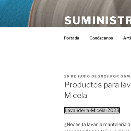
Saltar
al
SUMINIST
contenido
Distribución de suministros hos
Portada
Conózcanos
Art
PUBLICADO
16 DE JUNIO DE 2023
POR
OSM
EL
Productos para lav
Micela
Lavanderia-Micela-2023
¿Necesita lavar la mantelería 