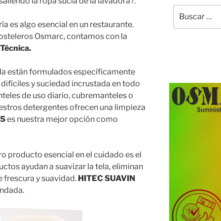
aliendo la ropa sucia de la lavadora?.
Buscar
por:
ría es algo esencial en un restaurante.
hosteleros Osmarc, contamos con la
 Técnica.
la están formulados específicamente
difíciles y suciedad incrustada en todo
anteles de uso diario, cubremanteles o
nuestros detergentes ofrecen una limpieza
35
es nuestra mejor opción como
o producto esencial en el cuidado es el
ctos ayudan a suavizar la tela, eliminan
de frescura y suavidad.
HITEC SUAVIN
ndada.