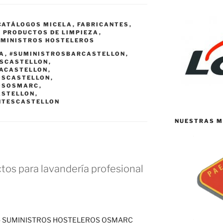
CATÁLOGOS MICELA
,
FABRICANTES
,
,
PRODUCTOS DE LIMPIEZA
,
UMINISTROS HOSTELEROS
IA
,
#SUMINISTROSBARCASTELLON
,
ASCASTELLON
,
IACASTELLON
,
OSCASTELLON
,
OSOSMARC
,
ASTELLON
,
NTESCASTELLON
NUESTRAS M
tos para lavandería profesional
la - SUMINISTROS HOSTELEROS OSMARC