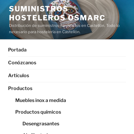
Saltar
SUMINISTROS
al
HOSTELEROS OSMARC
contenido
Distribución de suministros hosteleros en Castellón. Todo lo
necesario para hostelería en Castellón.
Portada
Conózcanos
Artículos
Productos
Muebles inox a medida
Productos químicos
Desengrasantes