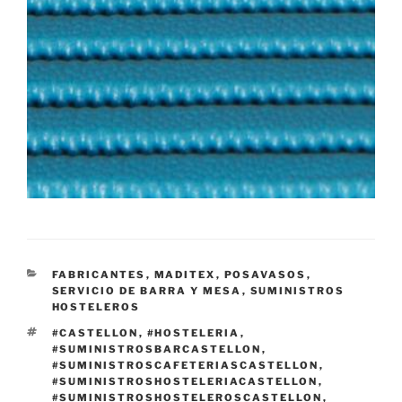
CATEGORÍAS
FABRICANTES
,
MADITEX
,
POSAVASOS
,
SERVICIO DE BARRA Y MESA
,
SUMINISTROS
HOSTELEROS
ETIQUETAS
#CASTELLON
,
#HOSTELERIA
,
#SUMINISTROSBARCASTELLON
,
#SUMINISTROSCAFETERIASCASTELLON
,
#SUMINISTROSHOSTELERIACASTELLON
,
#SUMINISTROSHOSTELEROSCASTELLON
,