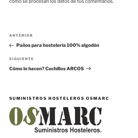
cómo se procesan los datos de tus comentarios.
Navegación
Entrada
ANTERIOR
de
anterior:
Paños para hostelería 100% algodón
entradas
Siguiente
SIGUIENTE
entrada
Cómo lo hacen? Cuchillos ARCOS
SUMINISTROS HOSTELEROS OSMARC