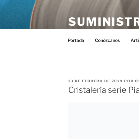
Saltar
al
SUMINIST
contenido
Distribución de suministros hos
Portada
Conózcanos
Art
PUBLICADO
13 DE FEBRERO DE 2019
POR
O
EL
Cristalería serie P