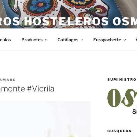
ROS HOSTELEROS OS
teleros en Castellón. Todo lo necesario para hostelería en Ca
ículos
Productos
Catálogos
Europochette
SUMINISTRO
SMARC
iamonte #Vicrila
BUSQUEDA