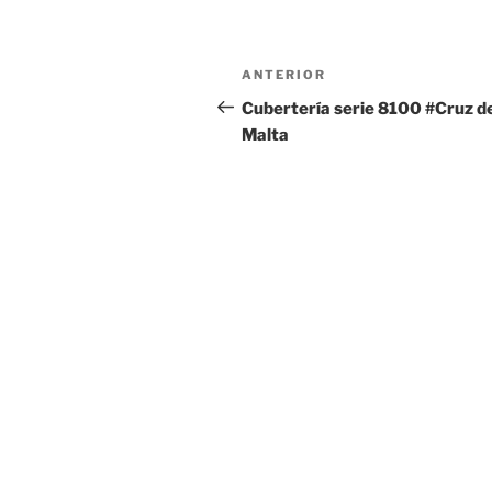
Navegación
Entrada
ANTERIOR
de
anterior:
Cubertería serie 8100 #Cruz d
Malta
entradas