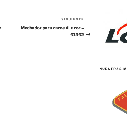
SIGUIENTE
Siguiente
entrada
e
Mechador para carne #Lacor –
61362
NUESTRAS M