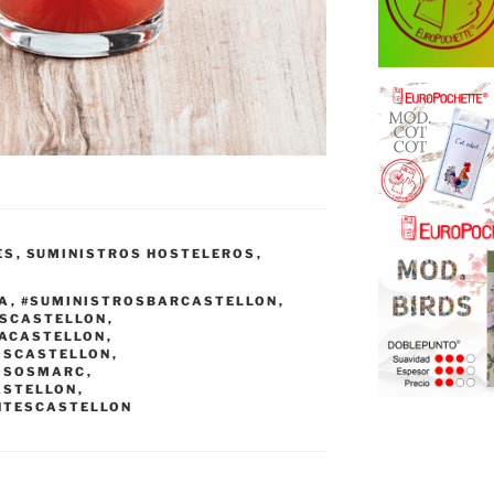
ES
,
SUMINISTROS HOSTELEROS
,
IA
,
#SUMINISTROSBARCASTELLON
,
ASCASTELLON
,
IACASTELLON
,
OSCASTELLON
,
OSOSMARC
,
ASTELLON
,
NTESCASTELLON