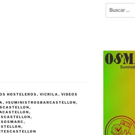
Buscar
por:
OS HOSTELEROS
,
VICRILA
,
VIDEOS
IA
,
#SUMINISTROSBARCASTELLON
,
ASCASTELLON
,
IACASTELLON
,
OSCASTELLON
,
OSOSMARC
,
ASTELLON
,
NTESCASTELLON