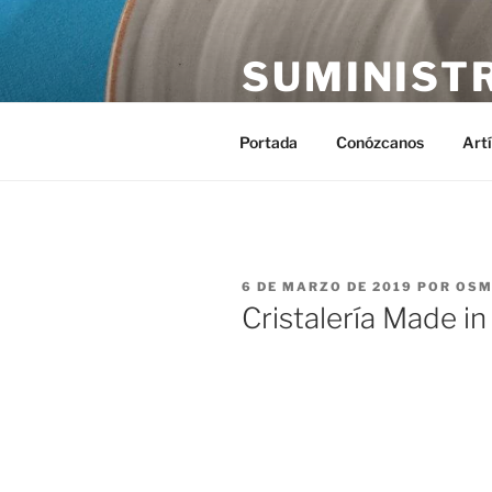
Saltar
al
SUMINIST
contenido
Distribución de suministros hos
Portada
Conózcanos
Art
PUBLICADO
6 DE MARZO DE 2019
POR
OSM
EL
Cristalería Made in