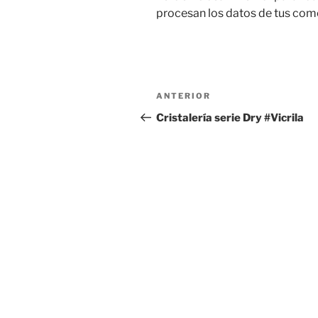
procesan los datos de tus com
Navegación
Entrada
ANTERIOR
de
anterior:
Cristalería serie Dry #Vicrila
entradas