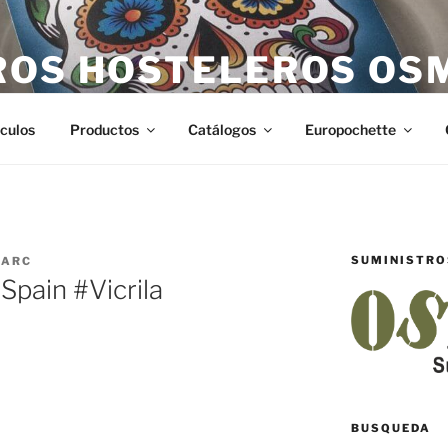
ROS HOSTELEROS OS
teleros en Castellón. Todo lo necesario para hostelería en Ca
ículos
Productos
Catálogos
Europochette
SUMINISTRO
ARC
 Spain #Vicrila
BUSQUEDA