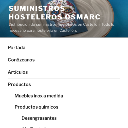
Saltar
SUMINISTROS
al
HOSTELEROS OSMARC
contenido
Distribución de suministros hosteleros en Castellón. Todo lo
necesario para hostelería en Castellón.
Portada
Conózcanos
Artículos
Productos
Muebles inox a medida
Productos químicos
Desengrasantes