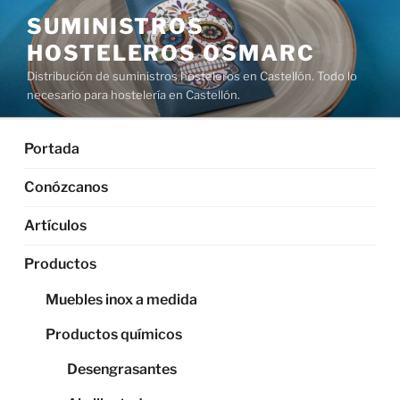
Saltar
SUMINISTROS
al
HOSTELEROS OSMARC
contenido
Distribución de suministros hosteleros en Castellón. Todo lo
necesario para hostelería en Castellón.
Portada
Conózcanos
Artículos
Productos
Muebles inox a medida
Productos químicos
Desengrasantes