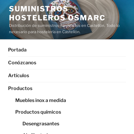
Saltar
SUMINISTROS
al
HOSTELEROS OSMARC
contenido
Distribución de suministros hosteleros en Castellón. Todo lo
necesario para hostelería en Castellón.
Portada
Conózcanos
Artículos
Productos
Muebles inox a medida
Productos químicos
Desengrasantes