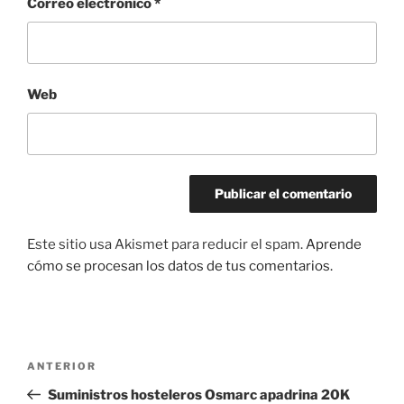
Correo electrónico
*
Web
Este sitio usa Akismet para reducir el spam.
Aprende
cómo se procesan los datos de tus comentarios.
Navegación
Entrada
ANTERIOR
de
anterior:
Suministros hosteleros Osmarc apadrina 20K