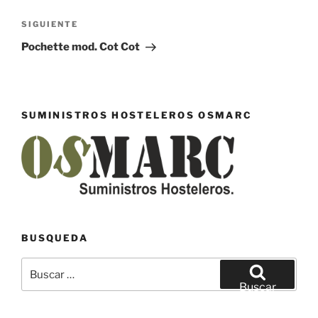
entradas
Siguiente
SIGUIENTE
entrada
Pochette mod. Cot Cot
SUMINISTROS HOSTELEROS OSMARC
BUSQUEDA
Buscar
por:
Buscar