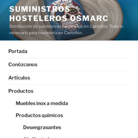
Saltar
SUMINISTROS
al
HOSTELEROS OSMARC
contenido
Distribución de suministros hosteleros en Castellón. Todo lo
necesario para hostelería en Castellón.
Portada
Conózcanos
Artículos
Productos
Muebles inox a medida
Productos químicos
Desengrasantes