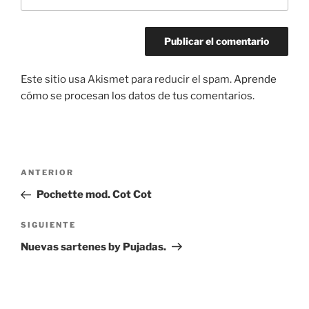
Este sitio usa Akismet para reducir el spam.
Aprende
cómo se procesan los datos de tus comentarios.
Navegación
Entrada
ANTERIOR
de
anterior:
Pochette mod. Cot Cot
entradas
Siguiente
SIGUIENTE
entrada
Nuevas sartenes by Pujadas.