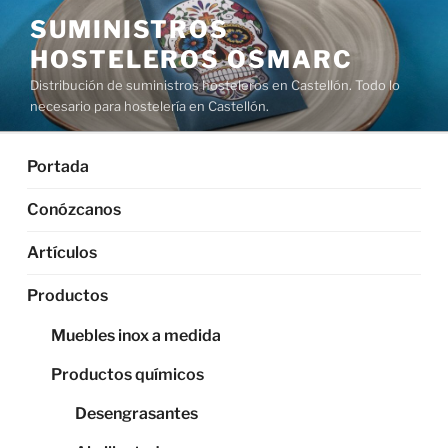
Saltar
SUMINISTROS
al
HOSTELEROS OSMARC
contenido
Distribución de suministros hosteleros en Castellón. Todo lo
necesario para hostelería en Castellón.
Portada
Conózcanos
Artículos
Productos
Muebles inox a medida
Productos químicos
Desengrasantes