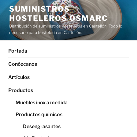
Saltar
SUMINISTROS
al
HOSTELEROS OSMARC
contenido
Distribución de suministros hosteleros en Castellón. Todo lo
necesario para hostelería en Castellón.
Portada
Conózcanos
Artículos
Productos
Muebles inox a medida
Productos químicos
Desengrasantes