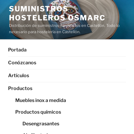
Saltar
SUMINISTROS
al
HOSTELEROS OSMARC
contenido
Distribución de suministros hosteleros en Castellón. Todo lo
necesario para hostelería en Castellón.
Portada
Conózcanos
Artículos
Productos
Muebles inox a medida
Productos químicos
Desengrasantes