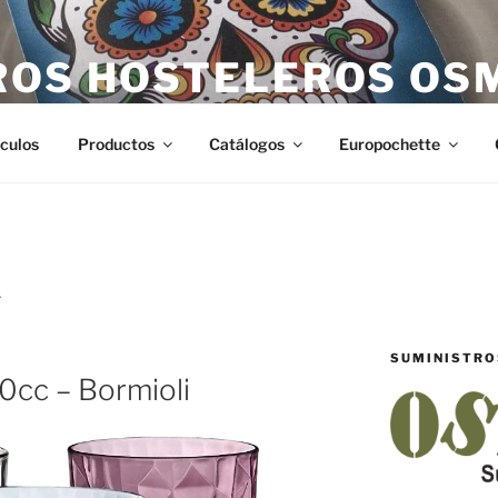
ROS HOSTELEROS OS
teleros en Castellón. Todo lo necesario para hostelería en Ca
ículos
Productos
Catálogos
Europochette
A
SUMINISTRO
cc – Bormioli