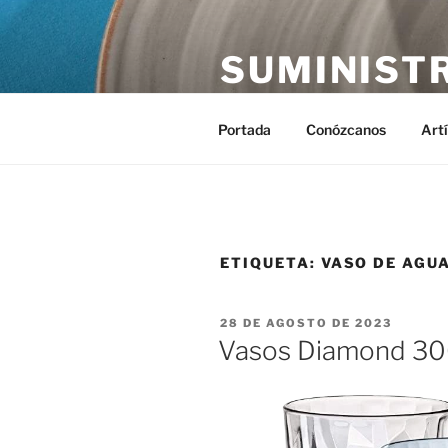
Saltar
al
SUMINIST
contenido
Distribución de suministros hos
Portada
Conózcanos
Art
ETIQUETA:
VASO DE AGU
PUBLICADO
28 DE AGOSTO DE 2023
EL
Vasos Diamond 300