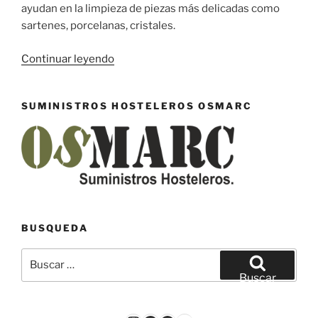
ayudan en la limpieza de piezas más delicadas como
sartenes, porcelanas, cristales.
«Lavavajillas
Continuar leyendo
manual
Exus
SUMINISTROS HOSTELEROS OSMARC
One»
BUSQUEDA
Buscar
por:
Buscar