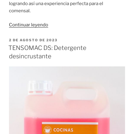
logrando así una experiencia perfecta para el
comensal.
«Ambientador
Continuar leyendo
concentrado
Jardín»
PUBLICADO
2 DE AGOSTO DE 2023
EL
TENSOMAC DS: Detergente
desincrustante