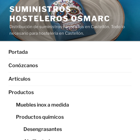
Saltar
SUMINISTROS
al
HOSTELEROS OSMARC
contenido
Distribución de suministros hosteleros en Castellón. Todo lo
necesario para hostelería en Castellón.
Portada
Conózcanos
Artículos
Productos
Muebles inox a medida
Productos químicos
Desengrasantes