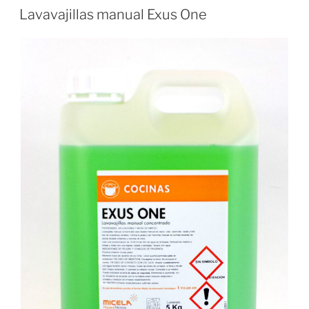
EL
desincrustante»
Lavavajillas manual Exus One