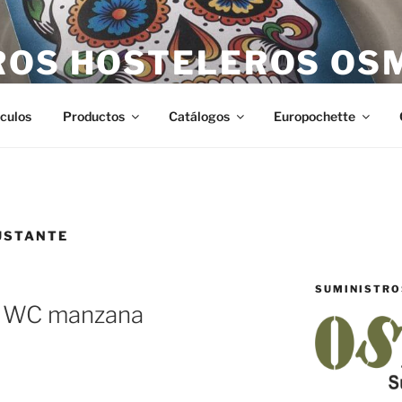
ROS HOSTELEROS OS
teleros en Castellón. Todo lo necesario para hostelería en Ca
ículos
Productos
Catálogos
Europochette
USTANTE
SUMINISTRO
e WC manzana