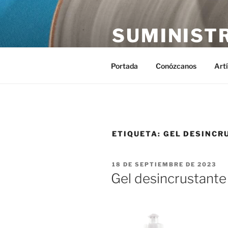
Saltar
al
SUMINIST
contenido
Distribución de suministros hos
Portada
Conózcanos
Art
ETIQUETA:
GEL DESINCR
PUBLICADO
18 DE SEPTIEMBRE DE 2023
EL
Gel desincrustant