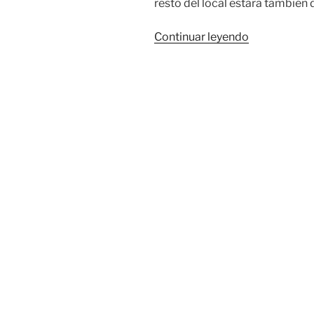
resto del local estará también
«Gel
Continuar leyendo
desincrusta
WC
manzana»