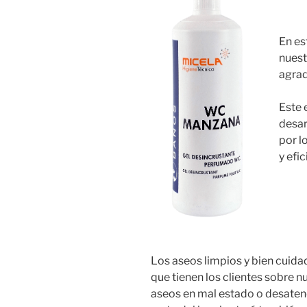
En es
nuest
agrad
Este 
desar
por l
y efic
Los aseos limpios y bien cuida
que tienen los clientes sobre 
aseos en mal estado o desaten