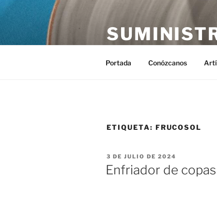
Saltar
al
SUMINIST
contenido
Distribución de suministros hos
Portada
Conózcanos
Art
ETIQUETA:
FRUCOSOL
PUBLICADO
3 DE JULIO DE 2024
EL
Enfriador de copa