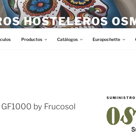
ROS HOSTELEROS OS
teleros en Castellón. Todo lo necesario para hostelería en Ca
ículos
Productos
Catálogos
Europochette
SUMINISTRO
s GF1000 by Frucosol