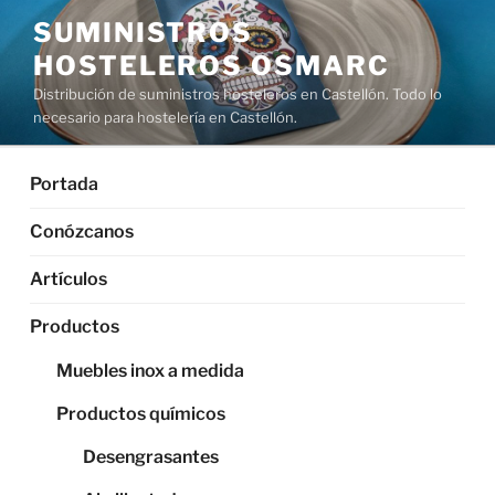
Saltar
SUMINISTROS
al
HOSTELEROS OSMARC
contenido
Distribución de suministros hosteleros en Castellón. Todo lo
necesario para hostelería en Castellón.
Portada
Conózcanos
Artículos
Productos
Muebles inox a medida
Productos químicos
Desengrasantes