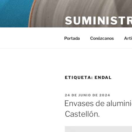
Saltar
al
SUMINIST
contenido
Distribución de suministros hos
Portada
Conózcanos
Art
ETIQUETA:
ENDAL
PUBLICADO
24 DE JUNIO DE 2024
EL
Envases de alumini
Castellón.