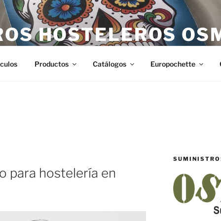
ROS HOSTELEROS OS
teleros en Castellón. Todo lo necesario para hostelería en Ca
ículos
Productos
Catálogos
Europochette
SUMINISTRO
o para hostelería en