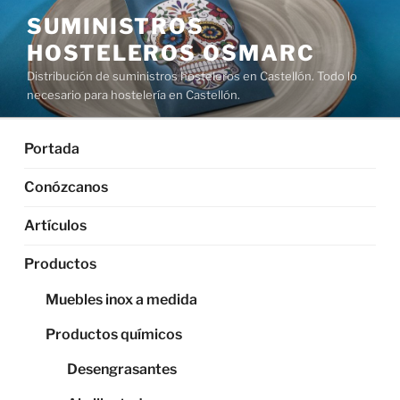
Saltar
SUMINISTROS
al
HOSTELEROS OSMARC
contenido
Distribución de suministros hosteleros en Castellón. Todo lo
necesario para hostelería en Castellón.
Portada
Conózcanos
Artículos
Productos
Muebles inox a medida
Productos químicos
Desengrasantes