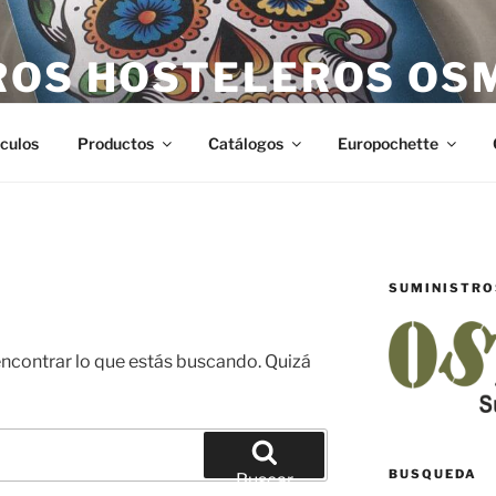
ROS HOSTELEROS OS
teleros en Castellón. Todo lo necesario para hostelería en Ca
ículos
Productos
Catálogos
Europochette
SUMINISTRO
contrar lo que estás buscando. Quizá
BUSQUEDA
Buscar