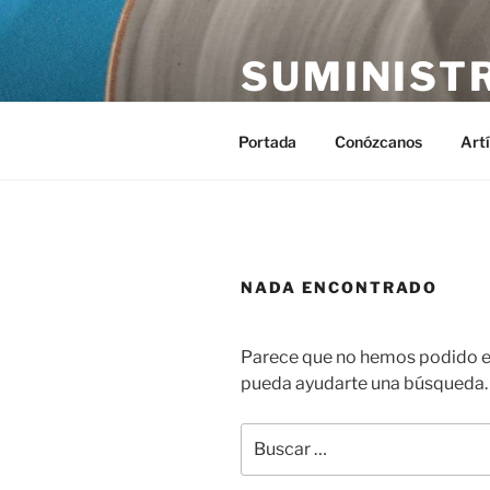
Saltar
al
SUMINIST
contenido
Distribución de suministros hos
Portada
Conózcanos
Art
NADA ENCONTRADO
Parece que no hemos podido en
pueda ayudarte una búsqueda.
Buscar
por: