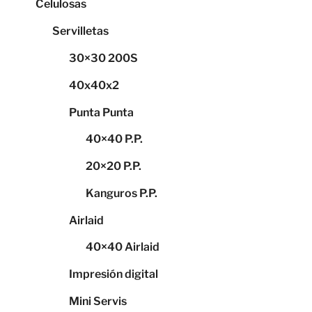
Celulosas
Servilletas
30×30 200S
40x40x2
Punta Punta
40×40 P.P.
20×20 P.P.
Kanguros P.P.
Airlaid
40×40 Airlaid
Impresión digital
Mini Servis