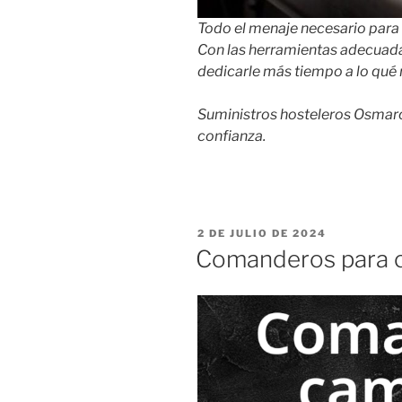
Todo el menaje necesario para t
Con las herramientas adecuadas
dedicarle más tiempo a lo qué 
Suministros hosteleros Osmarc
confianza.
PUBLICADO
2 DE JULIO DE 2024
EL
Comanderos para 