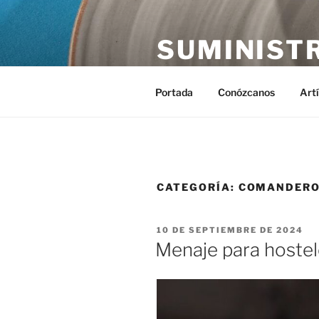
Saltar
al
SUMINIST
contenido
Distribución de suministros hos
Portada
Conózcanos
Art
CATEGORÍA:
COMANDER
PUBLICADO
10 DE SEPTIEMBRE DE 2024
EL
Menaje para hostele