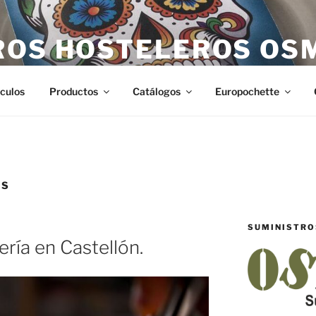
ROS HOSTELEROS OS
teleros en Castellón. Todo lo necesario para hostelería en Ca
ículos
Productos
Catálogos
Europochette
OS
SUMINISTRO
ría en Castellón.