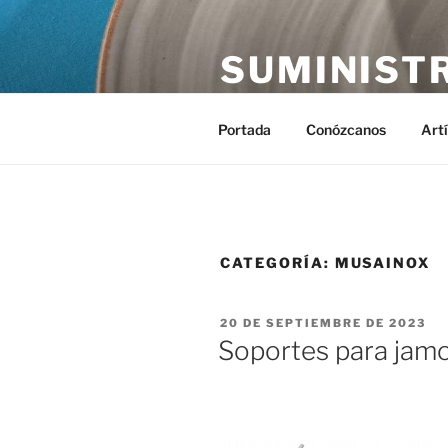
Saltar
al
SUMINIST
contenido
Distribución de suministros hos
Portada
Conózcanos
Art
CATEGORÍA:
MUSAINOX
PUBLICADO
20 DE SEPTIEMBRE DE 2023
EL
Soportes para jam