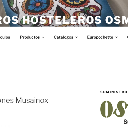
ROS HOSTELEROS OS
teleros en Castellón. Todo lo necesario para hostelería en Ca
ículos
Productos
Catálogos
Europochette
SUMINISTRO
ones Musainox