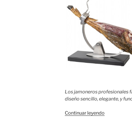
Los jamoneros profesionales f
diseño sencillo, elegante, y fun
«Soportes
Continuar leyendo
para
jamones