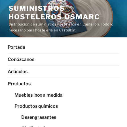
Saltar
SUMINISTROS
al
HOSTELEROS OSMARC
contenido
Distribución de suministros hosteleros en Castellón. Todo lo
necesario para hostelería en Castellón.
Portada
Conózcanos
Artículos
Productos
Muebles inox a medida
Productos químicos
Desengrasantes