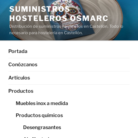
Saltar
SUMINISTROS
al
HOSTELEROS OSMARC
contenido
Distribución de suministros hosteleros en Castellón. Todo lo
necesario para hostelería en Castellón.
Portada
Conózcanos
Artículos
Productos
Muebles inox a medida
Productos químicos
Desengrasantes