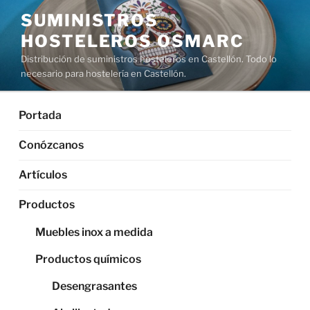
Saltar
SUMINISTROS
al
HOSTELEROS OSMARC
contenido
Distribución de suministros hosteleros en Castellón. Todo lo
necesario para hostelería en Castellón.
Portada
Conózcanos
Artículos
Productos
Muebles inox a medida
Productos químicos
Desengrasantes