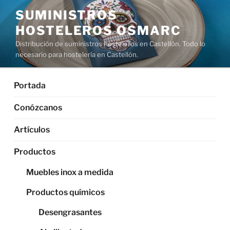
Saltar
SUMINISTROS
al
HOSTELEROS OSMARC
contenido
Distribución de suministros hosteleros en Castellón. Todo lo
necesario para hostelería en Castellón.
Portada
Conózcanos
Artículos
Productos
Muebles inox a medida
Productos químicos
Desengrasantes