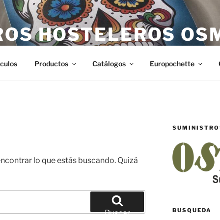
ROS HOSTELEROS OS
teleros en Castellón. Todo lo necesario para hostelería en Ca
ículos
Productos
Catálogos
Europochette
SUMINISTRO
contrar lo que estás buscando. Quizá
BUSQUEDA
Buscar