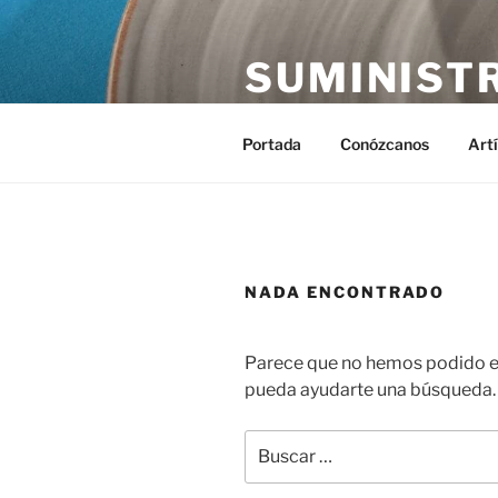
Saltar
al
SUMINIST
contenido
Distribución de suministros hos
Portada
Conózcanos
Art
NADA ENCONTRADO
Parece que no hemos podido en
pueda ayudarte una búsqueda.
Buscar
por: